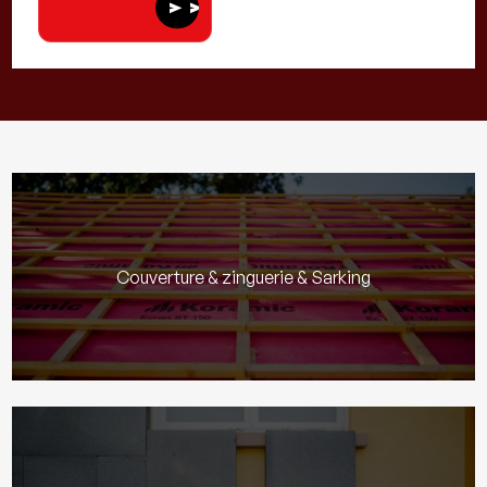
send
send
Couverture & zinguerie & Sarking