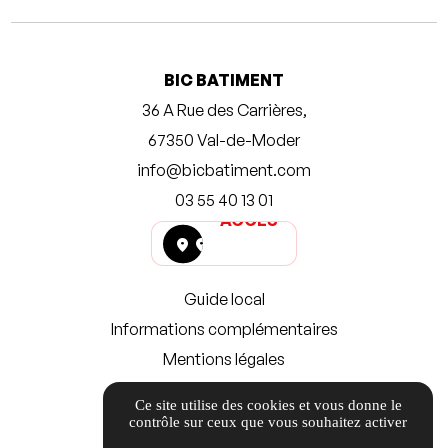
BIC BATIMENT
36 A Rue des Carrières,
67350 Val-de-Moder
info@bicbatiment.com
ACCÈS
03 55 40 13 01
ACCÈS
location_on
location_on
Guide local
Informations complémentaires
Mentions légales
Politique de confidentialité
Ce site utilise des cookies et vous donne le
Gestion des cookies
contrôle sur ceux que vous souhaitez activer